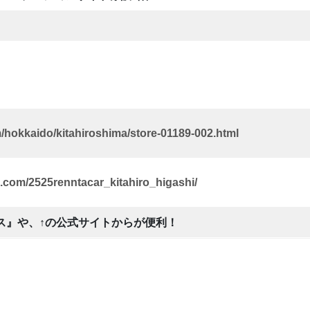
/hokkaido/kitahiroshima/store-01189-002.html
.com/2525renntacar_kitahiro_higashi/
ス』や、↑の公式サイトからが便利！