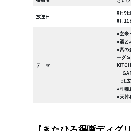
番組名
きたひ
6月9
放送日
6月1
●玄
●酒と
●宮の
ーグ S
テーマ
KITC
ー GA
北
●札幌
●天丼
【きたひろ得噺ディグリ