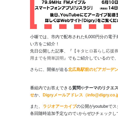
小噺では、市内で配布された6,000円分の電
い方をご紹介！
先日公開した記事、『
【キタヒロ暮らし応援券
用までを簡単説明
』でもご紹介しているので
さらに、開催が迫る
北広島駅前のビアガーデ
番組内でお答えできる
質問
や
テーマのリクエ
せ
か、
Digryメールアドレス（info@digry.co.
また、
ラジオアーカイブ
の公開がyoutube
各回随時追加予定なので↓からぜひチェックし