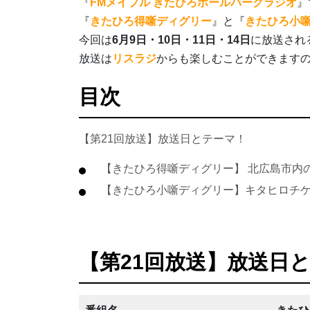
『
FMメイプル きたひろボールパークラジオ
』
『
きたひろ得噺ディグリー
』と『
きたひろ小
今回は
6月9
日・10日・11日・14日
に放送され
放送は
リスラジ
からも楽しむことができます
目次
【第21回放送】放送日とテーマ！
【きたひろ得噺ディグリー】 北広島市内
【きたひろ小噺ディグリー】キタヒロチケ
【第21回放送】放送日