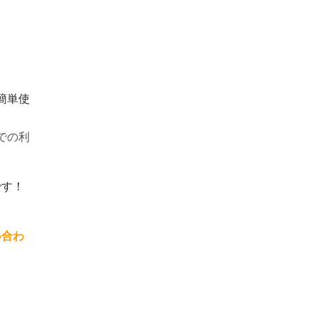
簡単使
での利
です！
い合わ