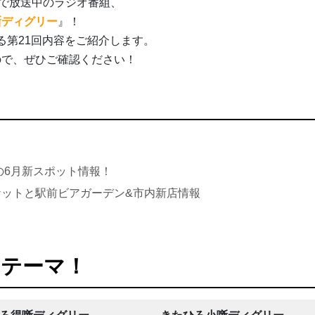
で放送中のラジオ番組、
噺ディグリー
』！
る第21回内容をご紹介します。
ので、ぜひご確認ください！
の6月新スポット情報！
ットと駅前ビアガーデン&市内新店情報
とテーマ！