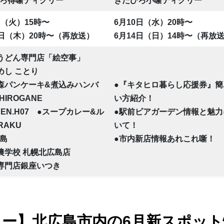
ろ得噺ディグリー
きたひろ小噺ディグリー
日（火）15時〜
6月10日（水）20時〜
1日（木）20時〜（再放送）
6月14日（日）14時〜（再放
米うどん専門店「絵空事」
めし ことり
森パンケーキ&煮込みハンバ
●『キタヒロ暮らし応援券』簡
HIROGANE
い方紹介！
HEN.H07 ●スープカレー&ル
●駅前ビアガーデン情報と魅力
RAKU
いて！
広島
●市内新店情報あれこれ噺！
農学校 札幌北広島店
専門店銀座いつき
ー】北広島市内の6月新スポット