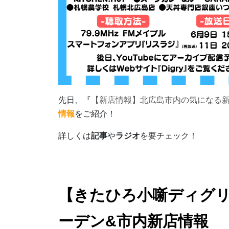
先日、『
【新店情報】北広島市内の気になる新ス
情報
をご紹介！
詳しくは
記事
や
ラジオ
を要チェック！
【きたひろ小噺ディグ
ーデン&市内新店情報