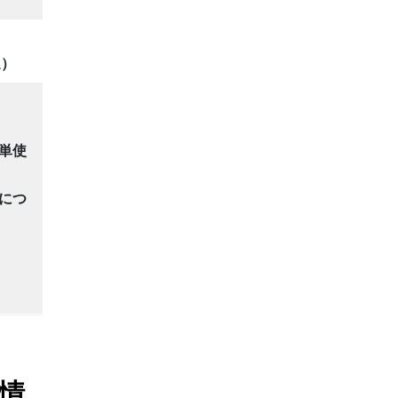
送）
単使
につ
情