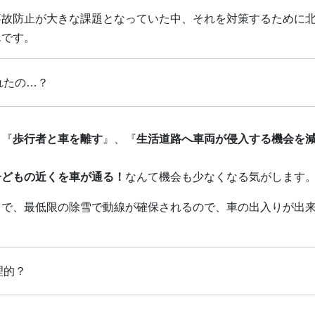
事故防止が大きな課題となっていた中、それを対策するために
んです。
れたの…？
り『
歩行者と車を離す
』、『
生活道路へ車両が侵入する機会を
子どもの近くを車が通る！
なんて機会も少なくなる気がします
うで、最低限の除雪で動線が確保されるので、車の出入りが出
。
理的？