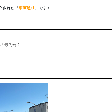
介された『
車庫通り
』です！
時の最先端？