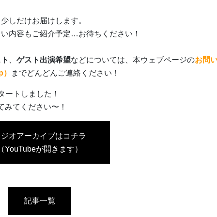
も少しだけお届けします。
しい内容もご紹介予定…お待ちください！
スト
、
ゲスト出演希望
などについては、本ウェブページの
お問
jp）
までどんどんご連絡ください！
でスタートしました！
てみてください〜！
ラジオアーカイブはコチラ
（YouTubeが開きます）
記事一覧