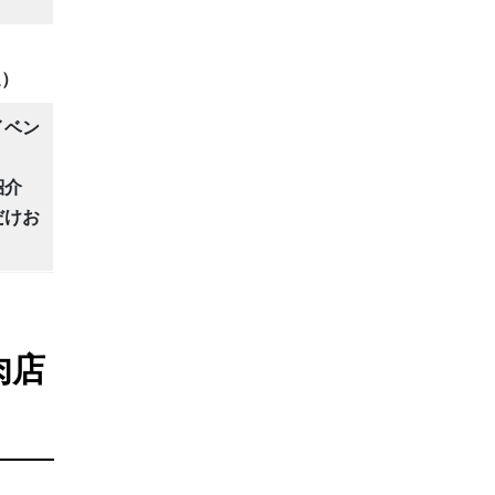
送）
イベン
紹介
だけお
肉店