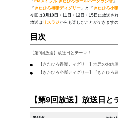
『
FMメイプル きたひろボールパークラジオ
』
『
きたひろ得噺ディグリー
』と『
きたひろ小
今回は
3月10日・11日・12日・15日
に放送さ
放送は
リスラジ
からも楽しむことができます
目次
【第9回放送】放送日とテーマ！
【きたひろ得噺ディグリー】地元のお肉
【きたひろ小噺ディグリー】『きたひろ
【第9回放送】放送日と