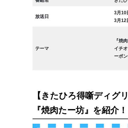
番組名
きたひ
3月1
放送日
3月1
『焼肉
テーマ
イチオ
ーポン
【きたひろ得噺ディグ
『焼肉たー坊』を紹介！