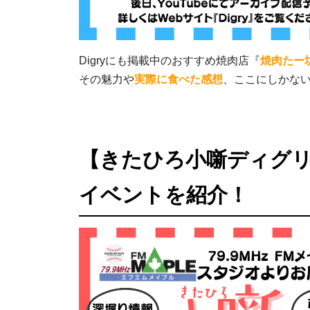
Digryにも掲載中のおすすめ焼肉店『
焼肉たー
その魅力や
実際に食べた感想
、ここにしかな
【きたひろ小噺ディグ
イベントを紹介！