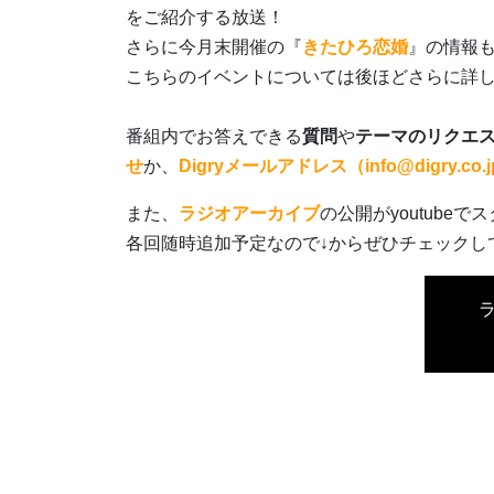
をご紹介する放送！
さらに今月末開催の『
きたひろ恋婚
』の情報
こちらのイベントについては後ほどさらに詳
番組内でお答えできる
質問
や
テーマのリクエ
せ
か、
Digryメールアドレス（info@digry.co.
また、
ラジオアーカイブ
の公開がyoutube
各回随時追加予定なので↓からぜひチェックし