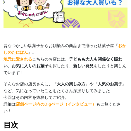
昔なつかしい駄菓子からお馴染みの商品まで揃った駄菓子屋『
おか
しのたにぽん
』。
地元に愛される
こちらのお店には、
子どもも大人も関係なく賑わ
い
、
お気に入りのお菓子
を探したり、
新しい発見
をしたりと楽しん
でいます！
そんなお店の店長さんに、『
大人の楽しみ方
』や『
人気のお菓子
』
など、気になっていたことをたくさん深掘りしてみました！
今回はその内容を抜粋してご紹介。
詳細は
店舗ページ内のDigページ（インタビュー）
もご覧くださ
い！
目次