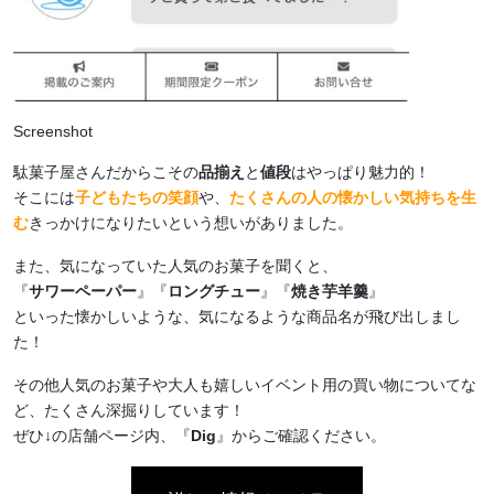
Screenshot
駄菓子屋さんだからこその
品揃え
と
値段
はやっぱり魅力的！
そこには
子どもたちの笑顔
や、
たくさんの人の懐かしい気持ちを生
む
きっかけになりたいという想いがありました。
また、気になっていた人気のお菓子を聞くと、
『
サワーペーパー
』『
ロングチュー
』『
焼き芋羊羹
』
といった懐かしいような、気になるような商品名が飛び出しまし
た！
その他人気のお菓子や大人も嬉しいイベント用の買い物についてな
ど、たくさん深掘りしています！
ぜひ↓の店舗ページ内、『
Dig
』からご確認ください。