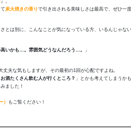
坊
』。
して
炭火焼きの香り
で引き出される美味しさは最高で、ぜひ一
しさとは別に、こんなことが気になっている方、いるんじゃな
ル高いかも…。雰囲気どうなんだろう…。
」
大丈夫な気もしますが、その最初の1回が心配ですよね。
「
お酒たくさん飲む人が行くところ？
」とかも考えてしまうか
てみました！
ー）
もご覧ください！