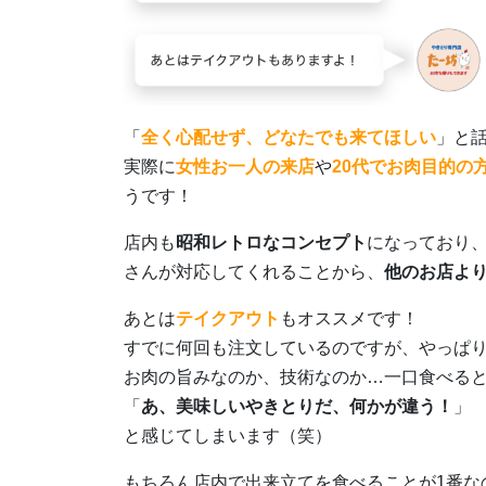
「
全く心配せず、どなたでも来てほしい
」と
実際に
女性お一人の来店
や
20代でお肉目的の
うです！
店内も
昭和レトロなコンセプト
になっており
さんが対応してくれることから、
他のお店よ
あとは
テイクアウト
もオススメです！
すでに何回も注文しているのですが、やっぱ
お肉の旨みなのか、技術なのか…一口食べる
「
あ、美味しいやきとりだ、何かが違う！
」
と感じてしまいます（笑）
もちろん店内で出来立てを食べることが1番な