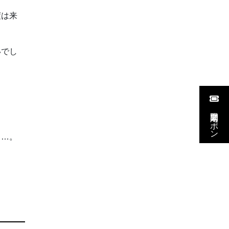
度は来
いでし
期間限定クーポン
も…。